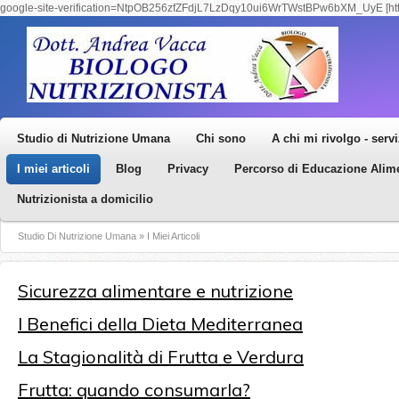
google-site-verification=NtpOB256zfZFdjL7LzDqy10ui6WrTWstBPw6bXM_UyE [https:
Studio di Nutrizione Umana
Chi sono
A chi mi rivolgo - servi
I miei articoli
Blog
Privacy
Percorso di Educazione Alim
Nutrizionista a domicilio
Studio Di Nutrizione Umana
»
I Miei Articoli
Sicurezza alimentare e nutrizione
I Benefici della Dieta Mediterranea
La Stagionalità di Frutta e Verdura
Frutta: quando consumarla?