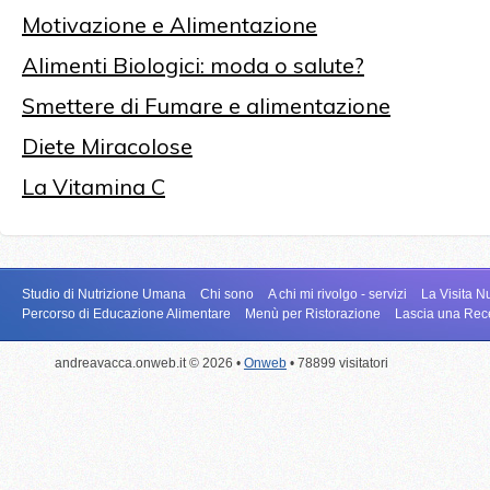
Motivazione e Alimentazione
Alimenti Biologici: moda o salute?
Smettere di Fumare e alimentazione
Diete Miracolose
La Vitamina C
Studio di Nutrizione Umana
Chi sono
A chi mi rivolgo - servizi
La Visita N
Percorso di Educazione Alimentare
Menù per Ristorazione
Lascia una Re
andreavacca.onweb.it © 2026 •
Onweb
• 78899 visitatori